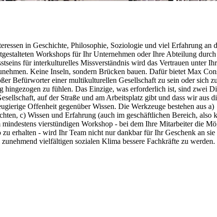
teressen in Geschichte, Philosophie, Soziologie und viel Erfahrung an 
stgestalteten Workshops für Ihr Unternehmen oder Ihre Abteilung durch
ins für interkulturelles Missverständnis wird das Vertrauen unter Ih
zunehmen. Keine Inseln, sondern Brücken bauen. Dafür bietet Max Con
ßer Befürworter einer multikulturellen Gesellschaft zu sein oder sich zu
 hingezogen zu fühlen. Das Einzige, was erforderlich ist, sind zwei Di
Gesellschaft, auf der Straße und am Arbeitsplatz gibt und dass wir aus 
eugierige Offenheit gegenüber Wissen. Die Werkzeuge bestehen aus a)
ichten, c) Wissen und Erfahrung (auch im geschäftlichen Bereich, also 
mindestens vierstündigen Workshop - bei dem Ihre Mitarbeiter die Mö
u erhalten - wird Ihr Team nicht nur dankbar für Ihr Geschenk an sie 
m zunehmend vielfältigen sozialen Klima bessere Fachkräfte zu werden.