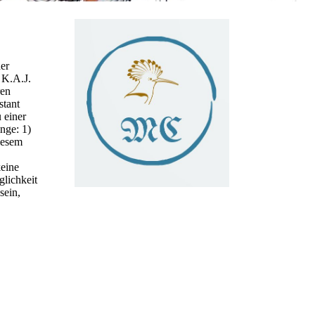
der
 K.A.J.
ren
stant
 einer
nge: 1)
diesem
keine
glichkeit
sein,